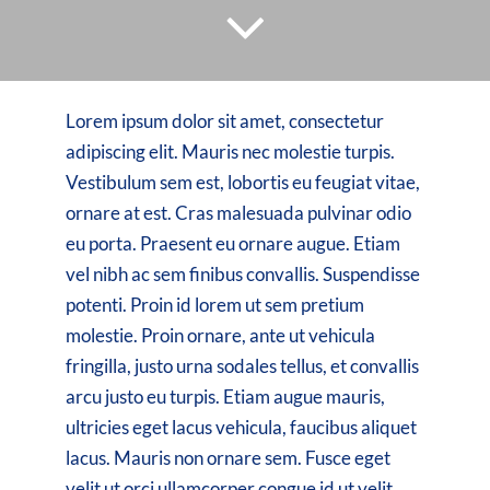
CONTACT
Lorem ipsum dolor sit amet, consectetur
Jobs
adipiscing elit. Mauris nec molestie turpis.
Vestibulum sem est, lobortis eu feugiat vitae,
ornare at est. Cras malesuada pulvinar odio
eu porta. Praesent eu ornare augue. Etiam
vel nibh ac sem finibus convallis. Suspendisse
potenti. Proin id lorem ut sem pretium
molestie. Proin ornare, ante ut vehicula
fringilla, justo urna sodales tellus, et convallis
arcu justo eu turpis. Etiam augue mauris,
ultricies eget lacus vehicula, faucibus aliquet
lacus. Mauris non ornare sem. Fusce eget
velit ut orci ullamcorper congue id ut velit.