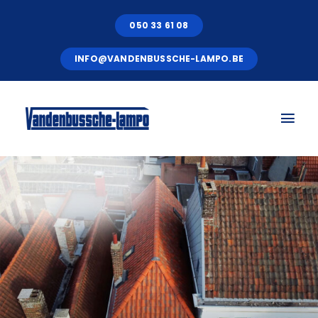
Skip
050 33 61 08
to
content
INFO@VANDENBUSSCHE-LAMPO.BE
Tog
Nav
HOME
SERVICES
OVER ONS
PROJECTEN